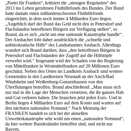
„Partei für Franken“, kritisiert die „strengen Regularien“ des
2013 ins Leben gerufenen Fluthilfefonds des Bundes. Der Bund
hatte damals einen milliardenschweren Fluthilfefonds
eingerichtet, in dem noch immer 4 Milliarden Euro liegen.
„Angeblich darf der Bund das Geld nicht den in Petersdorf und
Flachslanden betroffenen Bürgern zur Verfügung stellen“, so
Brand, da es sich „nicht um eine nationale Katastrophe handle“.
Der Ansbacher lobt daher ausdrücklich die „schnelle und
unbürokratische Hilfe“ des Landratsamtes Ansbach. Allerdings
wundert sich Brand darüber, dass „den betroffenen Bürgern in
Petersdorf und Flachslanden der Zugriff auf die Hilfstöpfe
verwehrt wird.“ Insgesamt wird der Schaden von der Regierung
von Mittelfranken in Westmittelfranken auf 20 Millionen Euro
geschätzt. Neben den Orten im Landkreis Ansbach sind weitere
Gemeinden in den Landkreisen Neustadt an der Aisch/Bad
Windsheim und Weißenburg-Gunzenhausen von den
Überflutungen betroffen. Brand abschließend: „Man muss sich
nur mal in die Lage der Menschen versetzen, die ihr ganzes Hab
und Gut verloren haben. Die brauchen jetzt jeden Euro. Und in
Berlin liegen 4 Milliarden Euro auf dem Konto und warten auf
den nächsten nationalen Notstand.“ Nach Meinung der
FRANKEN handelt es sich bei der aktuellen
Unwetterkatastrophe sehr wohl um einen „nationalen Notstand“,
da hier weitere Bundesländer betroffen sind, und nicht nur
Bayern.