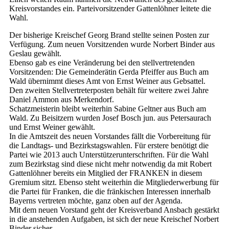
Kreisvorstandes ein. Parteivorsitzender Gattenlöhner leitete die
Wahl.
Der bisherige Kreischef Georg Brand stellte seinen Posten zur
Verfügung. Zum neuen Vorsitzenden wurde Norbert Binder aus
Geslau gewählt.
Ebenso gab es eine Veränderung bei den stellvertretenden
Vorsitzenden: Die Gemeinderätin Gerda Pfeiffer aus Buch am
Wald übernimmt dieses Amt von Ernst Weiner aus Gebsattel.
Den zweiten Stellvertreterposten behält für weitere zwei Jahre
Daniel Ammon aus Merkendorf.
Schatzmeisterin bleibt weiterhin Sabine Geltner aus Buch am
Wald. Zu Beisitzern wurden Josef Bosch jun. aus Petersaurach
und Ernst Weiner gewählt.
In die Amtszeit des neuen Vorstandes fällt die Vorbereitung für
die Landtags- und Bezirkstagswahlen. Für erstere benötigt die
Partei wie 2013 auch Unterstützerunterschriften. Für die Wahl
zum Bezirkstag sind diese nicht mehr notwendig da mit Robert
Gattenlöhner bereits ein Mitglied der FRANKEN in diesem
Gremium sitzt. Ebenso steht weiterhin die Mitgliederwerbung für
die Partei für Franken, die die fränkischen Interessen innerhalb
Bayerns vertreten möchte, ganz oben auf der Agenda.
Mit dem neuen Vorstand geht der Kreisverband Ansbach gestärkt
in die anstehenden Aufgaben, ist sich der neue Kreischef Norbert
Binder sicher.