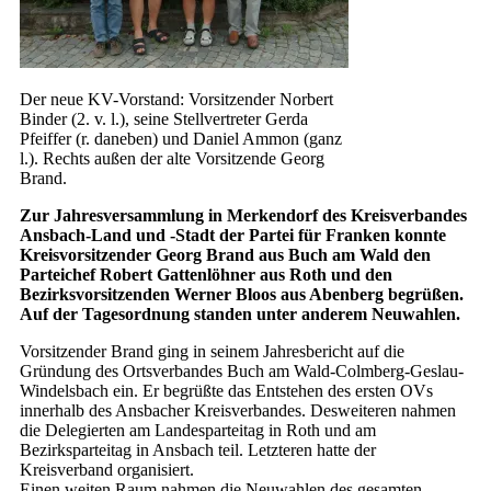
Der neue KV-Vorstand: Vorsitzender Norbert
Binder (2. v. l.), seine Stellvertreter Gerda
Pfeiffer (r. daneben) und Daniel Ammon (ganz
l.). Rechts außen der alte Vorsitzende Georg
Brand.
Zur Jahresversammlung in Merkendorf des Kreisverbandes
Ansbach-Land und -Stadt der Partei für Franken konnte
Kreisvorsitzender Georg Brand aus Buch am Wald den
Parteichef Robert Gattenlöhner aus Roth und den
Bezirksvorsitzenden Werner Bloos aus Abenberg begrüßen.
Auf der Tagesordnung standen unter anderem Neuwahlen.
Vorsitzender Brand ging in seinem Jahresbericht auf die
Gründung des Ortsverbandes Buch am Wald-Colmberg-Geslau-
Windelsbach ein. Er begrüßte das Entstehen des ersten OVs
innerhalb des Ansbacher Kreisverbandes. Desweiteren nahmen
die Delegierten am Landesparteitag in Roth und am
Bezirksparteitag in Ansbach teil. Letzteren hatte der
Kreisverband organisiert.
Einen weiten Raum nahmen die Neuwahlen des gesamten