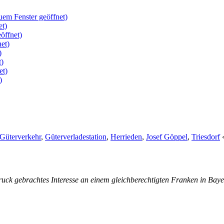
uem Fenster geöffnet)
et)
öffnet)
et)
)
t)
et)
)
Güterverkehr
,
Güterverladestation
,
Herrieden
,
Josef Göppel
,
Triesdorf
ruck gebrachtes Interesse an einem gleichberechtigten Franken in Baye