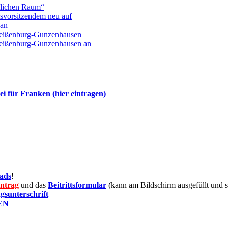
dlichen Raum“
vorsitzendem neu auf
 an
Weißenburg-Gunzenhausen
 Weißenburg-Gunzenhausen an
ei für Franken (hier eintragen)
ads
!
antrag
und das
Beitrittsformular
(kann am Bildschirm ausgefüllt und 
gsunterschrift
KEN