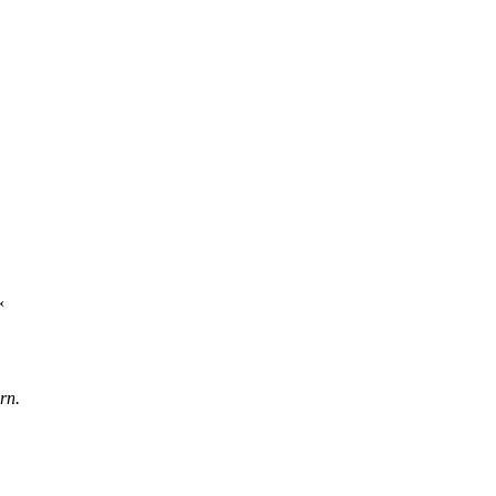
«
rn.