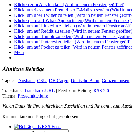
Klicken zum Ausdrucken (Wird in neuem Fenster geöffnet)
Klick, um dies einem Freund per E-Mail zu senden (Wird in ne
Klick, um über Twitter zu teilen (Wird in neuem Fenster geöffn
Klicken, um auf WhatsApp zu teilen (Wird in neuem Fenster ge
Klick, um auf LinkedIn zu teilen (Wird in neuem Fenster geöffn
Klick, um auf Reddit zu teilen (Wird in neuem Fenster geöffnet
Klick, um auf Tumblr zu teilen (Wird in neuem Fenster geöffne
Klick, um auf Pinterest zu teilen (Wird in neuem Fenster geöffn
Klick, um auf Pocket zu teilen (Wird in neuem Fenster geöffnet
Mehr
Ähnliche Beiträge
Tags »
Ansbach
,
CSU
,
DB Cargo
,
Deutsche Bahn
,
Gunzenhausen
,
Trackback:
Trackback-URL
|
Feed zum Beitrag:
RSS 2.0
Thema:
Pressemitteilung
Vielen Dank für Ihre zahlreichen Zuschriften und Ihr damit zum Ausd
Kommentare und Pings sind geschlossen.