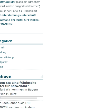
rittsformular
(kann am Bildschirm
efüllt und so ausgedruckt werden)
n Sie der Partei für Franken mit
r
Unterstützungsunterschrift
Vorstand der Partei für Franken -
 FRANKEN
egorien
emein
ndung
semitteilung
dpunkt
en