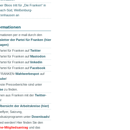
r Bloos tritt für „Die Franken“ in
ach-Süd, Weißenburg-
enhausen an
ormationen
rmationen per e-mail durch den
letter der Partei für Franken (hier
ragen)
Partei für Franken auf
Twitter
Partei für Franken auf
Mastodon
Partei für Franken auf
linkedin
Partei für Franken auf
Facebook
 FRANKEN-
Wahlwerbespot
auf
tube
!
ste Presseberichte sind unter
se
zu finden.
en aus Franken mit der
Twitter-
e
!
Übersicht der Arbeitskreise (hier)
eflyer, Satzung,
dsatzprogramm unter
Downloads
!
ied werden! Hier finden Sie den
ne-Mitgliedsantrag
und das