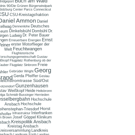
Buch am Wald
Bridgeport
dnis 90/Die Grünen
Bürgerwindpark
dolzburg
Center Parcs
Connecticut
CSU
CSU-Kreistagsfraktion
Daniel Ammon
Daniel
Deutsches
tellwag
Dennenlohe
Dinkelsbühl
Dombühl
Dr.
seum
Dr. Peter Bauer
ürgen Ludwig
Ernst
ngen
Erneuerbare Energien
erster Motorflieger der
einer
Feuchtwangen
Welt
Flughistorische
Forschungsgemeinschaft Gustav
ßkopf
Flugplatz Rothenburg ob der
Freie
Tauber
Flugplatz Sinbronn
Georg
hler
Gebrüder Wright
Gerda Pfeiffer
rand
Geslau
leichstromtrasse Süd/Ost
Gunzenhausen
otzendorf
stav Weißkopf
Heide
Heilsbronn
lga Schmidt-Bussinger
Herrieden
sselbergbahn
Hochschule
Hochschule
Ansbach
Horst
ihenstephan-Triesdorf
Interfranken
ehofer
Infrastruktur
Josef Göppel
Klinikum
n Brown
Kreispolitik Ansbach
sbach
Kreistag Ansbach
reisversammlung
Landkreis
nsbach
Landkreis Fürth
Landtag