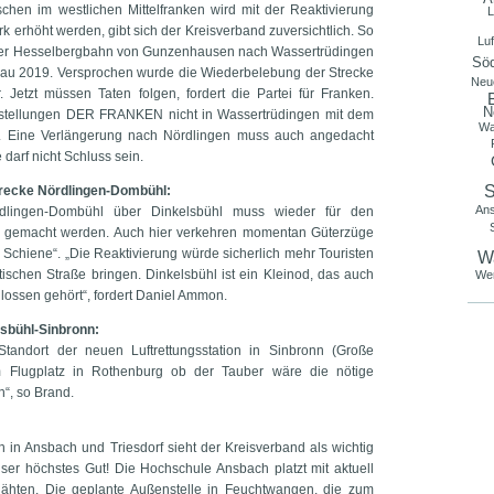
chen im westlichen Mittelfranken wird mit der Reaktivierung
L
ark erhöht werden, gibt sich der Kreisverband zuversichtlich. So
Luf
g der Hesselbergbahn von Gunzenhausen nach Wassertrüdingen
Sö
au 2019. Versprochen wurde die Wiederbelebung der Strecke
Neu
 Jetzt müssen Taten folgen, fordert die Partei für Franken.
N
stellungen DER FRANKEN nicht in Wassertrüdingen mit dem
Wa
. Eine Verlängerung nach Nördlingen muss auch angedacht
darf nicht Schluss sein.
S
trecke Nördlingen-Dombühl:
An
dlingen-Dombühl über Dinkelsbühl muss wieder für den
 gemacht werden. Auch hier verkehren momentan Güterzüge
chiene“. „Die Reaktivierung würde sicherlich mehr Touristen
W
schen Straße bringen. Dinkelsbühl ist ein Kleinod, das auch
Wer
ossen gehört“, fordert Daniel Ammon.
lsbühl-Sinbronn:
Standort der neuen Luftrettungsstation in Sinbronn (Große
Am Flugplatz in Rothenburg ob der Tauber wäre die nötige
n“, so Brand.
in Ansbach und Triesdorf sieht der Kreisverband als wichtig
unser höchstes Gut! Die Hochschule Ansbach platzt mit aktuell
ähten. Die geplante Außenstelle in Feuchtwangen, die zum