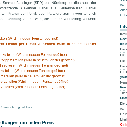
 Schmidt-Bussinger (SPD) aus Nürnberg, tut dies auch der
Werne
ksvorsitzende Alexander Hanel aus Leutershausen. Daniel
Ansb
nten Kräften der Politik über Parteigrenzen hinweg „endlich
Gunz
Anerkennung zu Teil wird, die ihm jahrzehntelang verwehrt
Inf
Info
ken (Wird in neuem Fenster geöffnet)
News
nem Freund per E-Mail zu senden (Wird in neuem Fenster
eint
Die 
er zu teilen (Wird in neuem Fenster geöffnet)
Die 
tsApp zu teilen (Wird in neuem Fenster geöffnet)
Die 
In zu teilen (Wird in neuem Fenster geöffnet)
Die 
 zu teilen (Wird in neuem Fenster geöffnet)
DIE
 zu teilen (Wird in neuem Fenster geöffnet)
you
est zu teilen (Wird in neuem Fenster geöffnet)
Neue
 zu teilen (Wird in neuem Fenster geöffnet)
Pres
Them
List
Die
Kommentare geschlossen
Werb
Grun
Mitgl
dlungen um jeden Preis
Onli