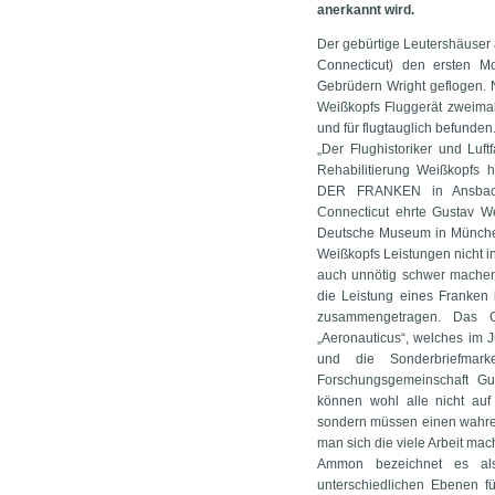
anerkannt wird.
Der gebürtige Leutershäuser 
Connecticut) den ersten Mo
Gebrüdern Wright geflogen
Weißkopfs Fluggerät zweima
und für flugtauglich befunden
„Der Flughistoriker und Luf
Rehabilitierung Weißkopfs h
DER FRANKEN in Ansbach
Connecticut ehrte Gustav W
Deutsche Museum in München 
Weißkopfs Leistungen nicht i
auch unnötig schwer machen“
die Leistung eines Franken
zusammengetragen. Das G
„Aeronauticus“, welches im J
und die Sonderbriefmar
Forschungsgemeinschaft G
können wohl alle nicht au
sondern müssen einen wahren
man sich die viele Arbeit mac
Ammon bezeichnet es als „
unterschiedlichen Ebenen 