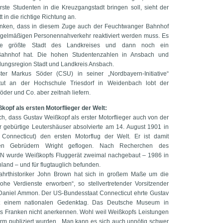
ste Studenten in die Kreuzgangstadt bringen soll, sieht der
t in die richtige Richtung an.
denken, dass in diesem Zuge auch der Feuchtwanger Bahnhof
regelmäßigen Personennahverkehr reaktiviert werden muss. Es
ie größte Stadt des Landkreises und dann noch ein
Bahnhof hat. Die hohen Studentenzahlen in Ansbach und
ildungsregion Stadt und Landkreis Ansbach.
er Markus Söder (CSU) in seiner „Nordbayern-Initiative“
itut an der Hochschule Triesdorf in Weidenbach lobt der
der und Co. aber zeitnah liefern.
opf als ersten Motorflieger der Welt:
h, dass Gustav Weißkopf als erster Motorflieger auch von der
r gebürtige Leutershäuser absolvierte am 14. August 1901 in
 Connecticut) den ersten Motorflug der Welt. Er ist damit
en Gebrüdern Wright geflogen. Nach Recherchen des
 wurde Weißkopfs Fluggerät zweimal nachgebaut – 1986 in
and – und für flugtauglich befunden.
tfahrthistoriker John Brown hat sich in großem Maße um die
ohe Verdienste erworben“, so stellvertretender Vorsitzender
niel Ammon. Der US-Bundesstaat Connecticut ehrte Gustav
t einem nationalen Gedenktag. Das Deutsche Museum in
es Franken nicht anerkennen. Wohl weil Weißkopfs Leistungen
Form publiziert wurden. „Man kann es sich auch unnötig schwer