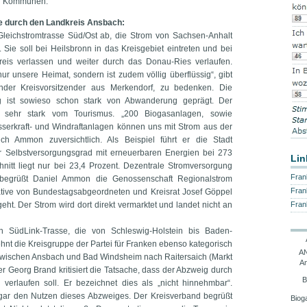
ren Kommunen.
se durch den Landkreis Ansbach:
Gleichstromtrasse Süd/Ost ab, die Strom von Sachsen-Anhalt
Sie soll bei Heilsbronn in das Kreisgebiet eintreten und bei
eis verlassen und weiter durch das Donau-Ries verlaufen.
nur unsere Heimat, sondern ist zudem völlig überflüssig“, gibt
ender Kreisvorsitzender aus Merkendorf, zu bedenken. Die
 ist sowieso schon stark von Abwanderung geprägt. Der
 sehr stark vom Tourismus. „200 Biogasanlagen, sowie
sserkraft- und Windraftanlagen können uns mit Strom aus der
ich Ammon zuversichtlich. Als Beispiel führt er die Stadt
er Selbstversorgungsgrad mit erneuerbaren Energien bei 273
Lin
nitt liegt nur bei 23,4 Prozent. Dezentrale Stromversorgung
Fran
 begrüßt Daniel Ammon die Genossenschaft Regionalstrom
Fran
iative von Bundestagsabgeordneten und Kreisrat Josef Göppel
ht. Der Strom wird dort direkt vermarktet und landet nicht an
Fran
 SüdLink-Trasse, die von Schleswig-Holstein bis Baden-
ehnt die Kreisgruppe der Partei für Franken ebenso kategorisch
AN
 zwischen Ansbach und Bad Windsheim nach Raitersaich (Markt
A
er Georg Brand kritisiert die Tatsache, dass der Abzweig durch
B
erlaufen soll. Er bezeichnet dies als „nicht hinnehmbar“.
gar den Nutzen dieses Abzweiges. Der Kreisverband begrüßt
Biog