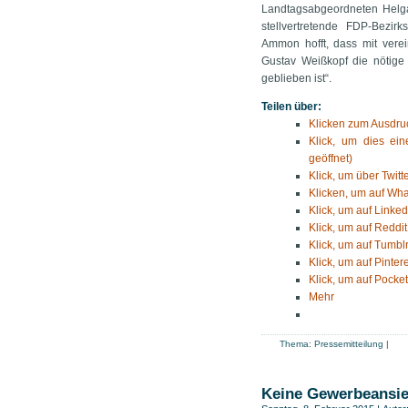
Landtagsabgeordneten Helga
stellvertretende FDP-Bezir
Ammon hofft, dass mit verei
Gustav Weißkopf die nötige 
geblieben ist“.
Teilen über:
Klicken zum Ausdruc
Klick, um dies ei
geöffnet)
Klick, um über Twitt
Klicken, um auf Wha
Klick, um auf Linked
Klick, um auf Reddit
Klick, um auf Tumblr
Klick, um auf Pinter
Klick, um auf Pocket
Mehr
Thema:
Pressemitteilung
|
Keine Gewerbeansie