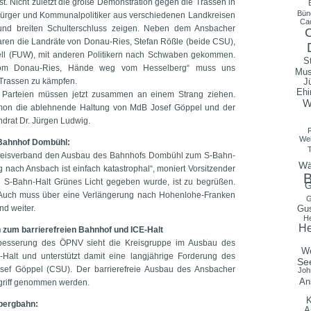
t. Nicht zuletzt die große Demonstration gegen die Trassen in
Bün
 Bürger und Kommunalpolitiker aus verschiedenen Landkreisen
Ca
und breiten Schulterschluss zeigen. Neben dem Ansbacher
aren die Landräte von Donau-Ries, Stefan Rößle (beide CSU),
ell (FUW), mit anderen Politikern nach Schwaben gekommen.
S
om Donau-Ries, Hände weg vom Hesselberg“ muss uns
Mu
 Trassen zu kämpfen.
J
Ehi
er Parteien müssen jetzt zusammen an einem Strang ziehen.
W
mmon die ablehnende Haltung von MdB Josef Göppel und der
drat Dr. Jürgen Ludwig.
Wei
 Bahnhof Dombühl:
 Kreisverband den Ausbau des Bahnhofs Dombühl zum S-Bahn-
Wä
g nach Ansbach ist einfach katastrophal“, moniert Vorsitzender
B
 S-Bahn-Halt Grünes Licht gegeben wurde, ist zu begrüßen.
G
 „Auch muss über eine Verlängerung nach Hohenlohe-Franken
G
d weiter.
Gu
He
He
zum barrierefreien Bahnhof und ICE-Halt
erbesserung des ÖPNV sieht die Kreisgruppe im Ausbau des
We
alt und unterstützt damit eine langjährige Forderung des
Se
ef Göppel (CSU). Der barrierefreie Ausbau des Ansbacher
Joh
An
griff genommen werden.
K
lbergbahn:
A