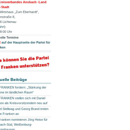
reisverbandes Ansbach -Land
-Stadt
 Wirtshaus „Zum Eberhardt“,
enstraße 8,
6 Lichtenau
hrt
)
8:00 Uhr
elle Termine
R
auf der Hauptseite der Partei für
nken
uelle Beiträge
FRANKEN fordern: „Stärkung der
ene im ländlichen Raum“
FRANKEN stellen sich mit Daniel
n als Kreisvorsitzendem neu auf
el Stellwag und Georg Brand treten
die Franken an
Franken nominieren Jörg Heise für
ach-Süd, Weißenburg-
zenhausen