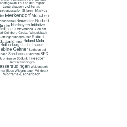
andtagswahl
Lauf an der Pegnitz
Lichtenau
Leutershausen
Markus
trettungsstation Sinbronn
Merkendorf
München
der
Norbert
Neuwahlen
endettelsau
Nordbayern-Initiative
Binder
ördlingen
Ortsverband Buch am
ld-Colmberg-Geslau-Windelsbach
Robert
Rettungshubschrauber
Roland Mohr
Gattenlöhner
Rothenburg ob der Tauber
abine Geltner
Sachsen bei
Sandabbau
SPD
sbach
Sinbronn
Triesdorf
Stromtrasse
SüdLink
Unterschwaningen
assertrüdingen
Weidenbach
ner Bloos
Wilburgstetten
Windpark
Wolframs-Eschenbach