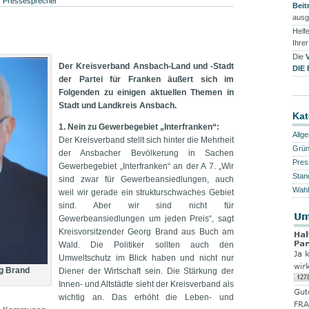
:
Pressesprecher
Beit
ausg
Helfe
Ihre
Die
Der Kreisverband Ansbach-Land und -Stadt
DIE
der Partei für Franken äußert sich im
Folgenden zu einigen aktuellen Themen in
Stadt und Landkreis Ansbach.
Kat
1. Nein zu Gewerbegebiet „Interfranken“:
Allg
Der Kreisverband stellt sich hinter die Mehrheit
Grü
der Ansbacher Bevölkerung in Sachen
Pres
Gewerbegebiet „Interfranken“ an der A 7. „Wir
Stan
sind zwar für Gewerbeansiedlungen, auch
Wahl
weil wir gerade ein strukturschwaches Gebiet
sind. Aber wir sind nicht für
Gewerbeansiedlungen um jeden Preis“, sagt
Kreisvorsitzender Georg Brand aus Buch am
Wald. Die Politiker sollten auch den
Umweltschutz im Blick haben und nicht nur
rg Brand
Diener der Wirtschaft sein. Die Stärkung der
Innen- und Altstädte sieht der Kreisverband als
wichtig an. Das erhöht die Leben- und