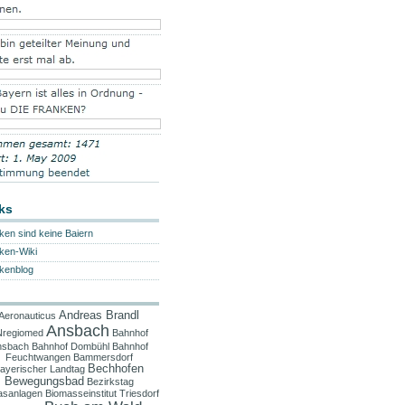
ks
ken sind keine Baiern
ken-Wiki
kenblog
Andreas Brandl
Aeronauticus
Ansbach
regiomed
Bahnhof
nsbach
Bahnhof Dombühl
Bahnhof
Feuchtwangen
Bammersdorf
Bechhofen
ayerischer Landtag
Bewegungsbad
Bezirkstag
asanlagen
Biomasseinstitut Triesdorf