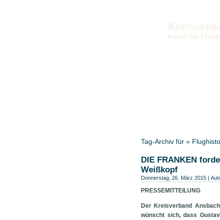
Kreisverb
Partei für Fra
Vorstand
Kontakt
Die Fra
Landesverband
Bezirksver
Tag-Archiv für » Flughis
DIE FRANKEN forder
Weißkopf
Donnerstag, 26. März 2015 | Aut
PRESSEMITTEILUNG
Der Kreisverband Ansbach
wünscht sich, dass Gustav