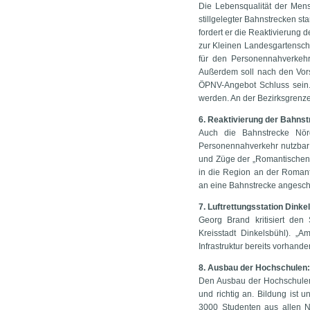
Die Lebensqualität der Mens
stillgelegter Bahnstrecken st
fordert er die Reaktivierun
zur Kleinen Landesgartensch
für den Personennahverkehr.
Außerdem soll nach den Vor
ÖPNV-Angebot Schluss sein
werden. An der Bezirksgrenze 
6. Reaktivierung der Bahns
Auch die Bahnstrecke Nör
Personennahverkehr nutzbar
und Züge der „Romantischen S
in die Region an der Romanti
an eine Bahnstrecke angeschl
7. Luftrettungsstation Dinke
Georg Brand kritisiert den 
Kreisstadt Dinkelsbühl). „
Infrastruktur bereits vorhande
8. Ausbau der Hochschulen:
Den Ausbau der Hochschulen 
und richtig an. Bildung ist 
3000 Studenten aus allen N