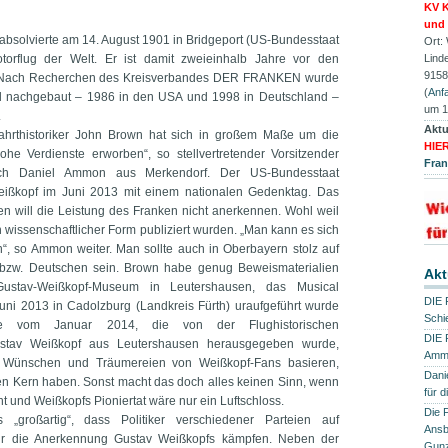
KV K
und 
absolvierte am 14. August 1901 in Bridgeport (US-Bundesstaat
Ort:
torflug der Welt. Er ist damit zweieinhalb Jahre vor den
Lind
9158
. Nach Recherchen des Kreisverbandes DER FRANKEN wurde
(
Anfa
l nachgebaut – 1986 in den USA und 1998 in Deutschland –
um 1
.
Aktu
tfahrthistoriker John Brown hat sich in großem Maße um die
HIE
ohe Verdienste erworben“, so stellvertretender Vorsitzender
Fra
 Daniel Ammon aus Merkendorf. Der US-Bundesstaat
eißkopf im Juni 2013 mit einem nationalen Gedenktag. Das
will die Leistung des Franken nicht anerkennen. Wohl weil
n wissenschaftlicher Form publiziert wurden. „Man kann es sich
, so Ammon weiter. Man sollte auch in Oberbayern stolz auf
 bzw. Deutschen sein. Brown habe genug Beweismaterialien
Akt
ustav-Weißkopf-Museum in Leutershausen, das Musical
DIE 
uni 2013 in Cadolzburg (Landkreis Fürth) uraufgeführt wurde
Schi
ke vom Januar 2014, die von der Flughistorischen
DIE 
ustav Weißkopf aus Leutershausen herausgegeben wurde,
Ammo
f Wünschen und Träumereien von Weißkopf-Fans basieren,
Dani
 Kern haben. Sonst macht das doch alles keinen Sinn, wenn
für 
ht und Weißkopfs Pioniertat wäre nur ein Luftschloss.
Die 
großartig“, dass Politiker verschiedener Parteien auf
Ansb
für die Anerkennung Gustav Weißkopfs kämpfen. Neben der
Gun