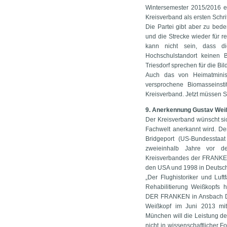
Wintersemester 2015/2016 er
Kreisverband als ersten Schrit
Die Partei gibt aber zu be
und die Strecke wieder für 
kann nicht sein, dass d
Hochschulstandort keinen 
Triesdorf sprechen für die B
Auch das von Heimatminist
versprochene Biomasseinst
Kreisverband. Jetzt müssen Sö
9. Anerkennung Gustav Weißk
Der Kreisverband wünscht sic
Fachwelt anerkannt wird. De
Bridgeport (US-Bundesstaat
zweieinhalb Jahre vor d
Kreisverbandes der FRANKEN
den USA und 1998 in Deutschl
„Der Flughistoriker und Luf
Rehabilitierung Weißkopfs h
DER FRANKEN in Ansbach Da
Weißkopf im Juni 2013 mi
München will die Leistung d
nicht in wissenschaftlicher 