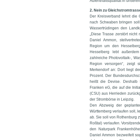
Aufenthaltsqualität in unse
2. Nein zu Gleichstromtras
Der Kreisverband lehnt die 
nach Schwaben bringen soll. 
Wassertrüdingen den Landkr
„Diese Trasse zerstört nicht 
Daniel Ammon, stellvertret
Region um den Hesselberg
Hesselberg lebt außerdem
zahlreiche Photovoltaik-, Wa
Region versorgen“, zeigt s
Merkendorf an: Dort liegt d
Prozent. Der Bundesdurchsch
heißt die Devise. Deshalb
Franken eG, die auf die Init
(CSU) aus Herrieden zurückge
der Strombörse in Leipzig.
Den Abzweig der geplanten
Württemberg verlaufen soll, l
ab. Sie soll von Rothenburg
Roßtal) verlaufen. Vorsitzend
den Naturpark Frankenhöhe v
Daniel Ammon bezweifelt so