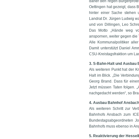
daher den regen Bürgerprotes
Oettingen hat gezeigt, dass
hinter einer Sache stehen 
Landrat Dr. Jürgen Ludwig w
und von Dillingen, Leo Schr
Das Motto „Hände weg v
anspornen, weiter gegen die
Alle Kommunalpolitiker all
Damit unterstützt Daniel A
CSU-Kreistagsfraktion um Lan
3. S-Bahn-Halt und Ausbau
Als weiteren Punkt hat der
Halt im Blick. „Die Verbindun
Georg Brand. Dass für einen
Jetzt müssen Taten folgen.
nachgedacht werden“, so Bran
4. Ausbau Bahnhof Ansbach 
Als weiteren Schritt zur V
Bahnhofs Ansbach zum ICE-H
Bundestagsabgeordneten Jos
Bahnhofs muss ebenso in An
5. Reaktivierung der Hesse