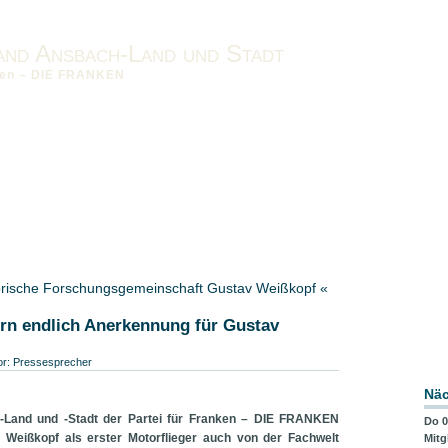
and Ansbach-Land und Stadt
nken – DIE FRANKEN
nken vor Ort
Impressum
Datenschutzerklärung
Downloads
band-MFR
torische Forschungsgemeinschaft Gustav Weißkopf «
n endlich Anerkennung für Gustav
or:
Pressesprecher
Näc
-Land und -Stadt der Partei für Franken – DIE FRANKEN
Do 0
 Weißkopf als erster Motorflieger auch von der Fachwelt
Mitg