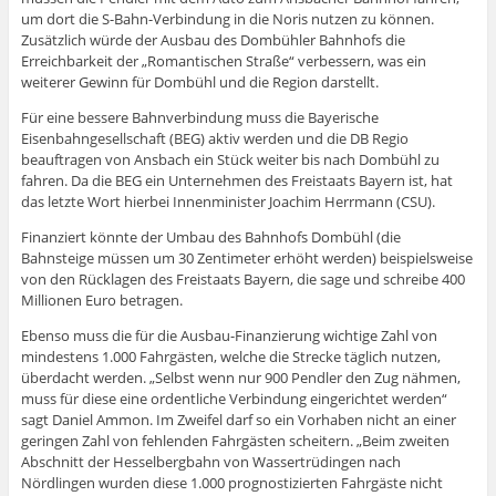
um dort die S-Bahn-Verbindung in die Noris nutzen zu können.
Zusätzlich würde der Ausbau des Dombühler Bahnhofs die
Erreichbarkeit der „Romantischen Straße“ verbessern, was ein
weiterer Gewinn für Dombühl und die Region darstellt.
Für eine bessere Bahnverbindung muss die Bayerische
Eisenbahngesellschaft (BEG) aktiv werden und die DB Regio
beauftragen von Ansbach ein Stück weiter bis nach Dombühl zu
fahren. Da die BEG ein Unternehmen des Freistaats Bayern ist, hat
das letzte Wort hierbei Innenminister Joachim Herrmann (CSU).
Finanziert könnte der Umbau des Bahnhofs Dombühl (die
Bahnsteige müssen um 30 Zentimeter erhöht werden) beispielsweise
von den Rücklagen des Freistaats Bayern, die sage und schreibe 400
Millionen Euro betragen.
Ebenso muss die für die Ausbau-Finanzierung wichtige Zahl von
mindestens 1.000 Fahrgästen, welche die Strecke täglich nutzen,
überdacht werden. „Selbst wenn nur 900 Pendler den Zug nähmen,
muss für diese eine ordentliche Verbindung eingerichtet werden“
sagt Daniel Ammon. Im Zweifel darf so ein Vorhaben nicht an einer
geringen Zahl von fehlenden Fahrgästen scheitern. „Beim zweiten
Abschnitt der Hesselbergbahn von Wassertrüdingen nach
Nördlingen wurden diese 1.000 prognostizierten Fahrgäste nicht