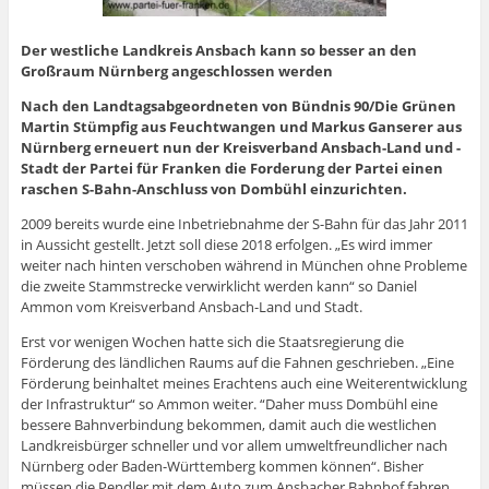
Der westliche Landkreis Ansbach kann so besser an den
Großraum Nürnberg angeschlossen werden
Nach den Landtagsabgeordneten von Bündnis 90/Die Grünen
Martin Stümpfig aus Feuchtwangen und Markus Ganserer aus
Nürnberg erneuert nun der Kreisverband Ansbach-Land und -
Stadt der Partei für Franken die Forderung der Partei einen
raschen S-Bahn-Anschluss von Dombühl einzurichten.
2009 bereits wurde eine Inbetriebnahme der S-Bahn für das Jahr 2011
in Aussicht gestellt. Jetzt soll diese 2018 erfolgen. „Es wird immer
weiter nach hinten verschoben während in München ohne Probleme
die zweite Stammstrecke verwirklicht werden kann“ so Daniel
Ammon vom Kreisverband Ansbach-Land und Stadt.
Erst vor wenigen Wochen hatte sich die Staatsregierung die
Förderung des ländlichen Raums auf die Fahnen geschrieben. „Eine
Förderung beinhaltet meines Erachtens auch eine Weiterentwicklung
der Infrastruktur“ so Ammon weiter. “Daher muss Dombühl eine
bessere Bahnverbindung bekommen, damit auch die westlichen
Landkreisbürger schneller und vor allem umweltfreundlicher nach
Nürnberg oder Baden-Württemberg kommen können“. Bisher
müssen die Pendler mit dem Auto zum Ansbacher Bahnhof fahren,