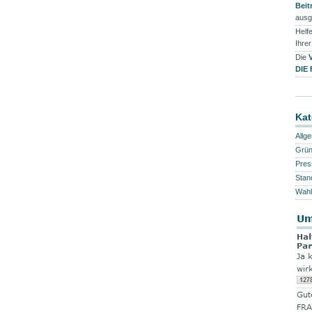
Beit
ausg
Helfe
Ihre
Die
DIE
Kat
Allg
Grü
Pres
Stan
Wahl