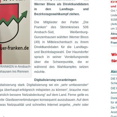
KV K
Werner Bloos als Direktkandidaten
und 
in den Landtags- und
Ort:
Bezirkstagswahlkampf ziehen.
Lind
9158
Die Mitglieder der Partei „Die
(
Anfa
Franken“ des Stimmkreises 506
um 1
Ansbach-Süd, Weißenburg-
Aktu
Gunzenhausen wählten Werner Bloos
HIE
(49) in Mitteleschenbach zu ihrem
Fra
Direktkandidaten für die Landtags-
und Bezirkstagswahl. Der Haundorfer
sprach in seiner Vorstellungsrede
über die Schwerpunkte, die er
 FRANKEN in Ansbach-
während des Wahlkampfes setzen
Akt
nhausen ins Rennen
möchte.
DIE 
Digitalisierung voranbringen
Schi
italisierung stark. Digitalisierung sei ein „sehr umfassender“
DIE 
Liga überhaupt erfolgreich mitspielen zu können“, brauche man
Ammo
eislich bessere Netzabdeckung“ auf dem Land. Ferne gelte es
Dani
elle Glasfaserverbindungen konsequent auszubauen. Auf dem
für 
as Netzqualität und schnelles Internet angehe, „mehr oder
Die 
Ansb
Gun