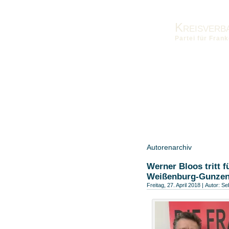
Kreisverb
Partei für Fra
Vorstand
Kontakt
Die Fra
Landesverband
Bezirksver
Autorenarchiv
Werner Bloos tritt 
Weißenburg-Gunzen
Freitag, 27. April 2018 | Autor:
Seb