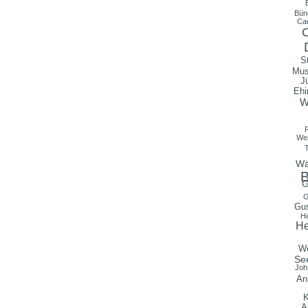
Bün
Ca
S
Mu
J
Ehi
W
Wei
Wä
B
G
G
Gu
He
He
We
Se
Joh
An
K
A