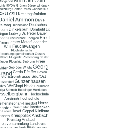
Buch am Wald
Bridgeport
dnis 90/Die Grünen
Bürgerwindpark
dolzburg
Center Parcs
Connecticut
CSU
CSU-Kreistagsfraktion
Daniel Ammon
Daniel
Deutsches
tellwag
Dennenlohe
Dinkelsbühl
Dombühl
Dr.
seum
Dr. Peter Bauer
ürgen Ludwig
Ernst
ngen
Erneuerbare Energien
erster Motorflieger der
einer
Feuchtwangen
Welt
Flughistorische
Forschungsgemeinschaft Gustav
ßkopf
Flugplatz Rothenburg ob der
Freie
Tauber
Flugplatz Sinbronn
Georg
hler
Gebrüder Wright
Gerda Pfeiffer
rand
Geslau
leichstromtrasse Süd/Ost
Gunzenhausen
otzendorf
stav Weißkopf
Heide
Heilsbronn
lga Schmidt-Bussinger
Herrieden
sselbergbahn
Hochschule
Hochschule
Ansbach
Horst
ihenstephan-Triesdorf
Interfranken
ehofer
Infrastruktur
Josef Göppel
Klinikum
n Brown
Kreispolitik Ansbach
sbach
Kreistag Ansbach
reisversammlung
Landkreis
nsbach
Landkreis Fürth
Landtag