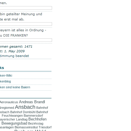
ks
ken-Wiki
kenblog
ken sind keine Baiern
Andreas Brandl
Aeronauticus
Ansbach
regiomed
Bahnhof
nsbach
Bahnhof Dombühl
Bahnhof
Feuchtwangen
Bammersdorf
Bechhofen
ayerischer Landtag
Bewegungsbad
Bezirkstag
asanlagen
Biomasseinstitut Triesdorf