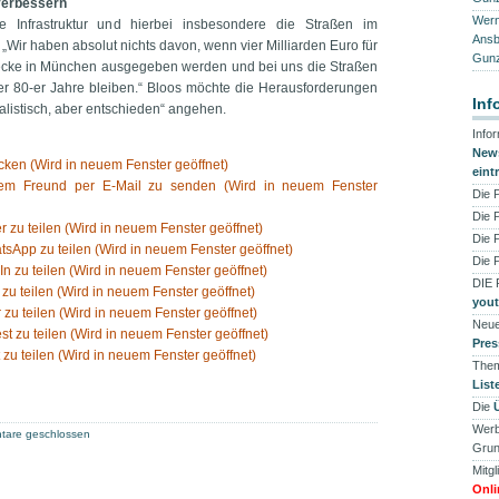
 verbessern
Werne
e Infrastruktur und hierbei insbesondere die Straßen im
Ansb
„Wir haben absolut nichts davon, wenn vier Milliarden Euro für
Gunz
ecke in München ausgegeben werden und bei uns die Straßen
er 80-er Jahre bleiben.“ Bloos möchte die Herausforderungen
Inf
ealistisch, aber entschieden“ angehen.
Info
News
ken (Wird in neuem Fenster geöffnet)
eint
nem Freund per E-Mail zu senden (Wird in neuem Fenster
Die 
Die 
er zu teilen (Wird in neuem Fenster geöffnet)
Die 
tsApp zu teilen (Wird in neuem Fenster geöffnet)
Die 
In zu teilen (Wird in neuem Fenster geöffnet)
DIE
 zu teilen (Wird in neuem Fenster geöffnet)
you
 zu teilen (Wird in neuem Fenster geöffnet)
Neue
est zu teilen (Wird in neuem Fenster geöffnet)
Pres
 zu teilen (Wird in neuem Fenster geöffnet)
Them
List
Die
Werb
are geschlossen
Grun
Mitgl
Onli