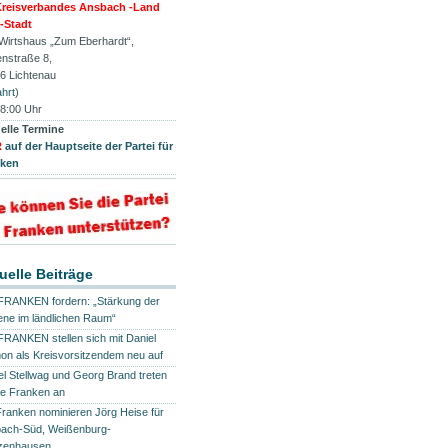
reisverbandes Ansbach -Land
-Stadt
 Wirtshaus „Zum Eberhardt“,
enstraße 8,
6 Lichtenau
hrt
)
8:00 Uhr
elle Termine
R
auf der Hauptseite der Partei für
nken
uelle Beiträge
FRANKEN fordern: „Stärkung der
ene im ländlichen Raum“
FRANKEN stellen sich mit Daniel
n als Kreisvorsitzendem neu auf
el Stellwag und Georg Brand treten
die Franken an
Franken nominieren Jörg Heise für
ach-Süd, Weißenburg-
zenhausen