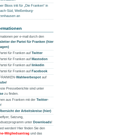
r Bloos tritt für „Die Franken“ in
ach-Süd, Weißenburg-
enhausen an
ormationen
rmationen per e-mail durch den
letter der Partei für Franken (hier
ragen)
Partei für Franken auf
Twitter
Partei für Franken auf
Mastodon
Partei für Franken auf
linkedin
Partei für Franken auf
Facebook
 FRANKEN-
Wahlwerbespot
auf
tube
!
ste Presseberichte sind unter
se
zu finden.
en aus Franken mit der
Twitter-
e
!
Übersicht der Arbeitskreise (hier)
eflyer, Satzung,
dsatzprogramm unter
Downloads
!
ied werden! Hier finden Sie den
ne-Mitgliedsantrag
und das