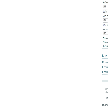
Lin
Fran
Fran
Fran
AN
A
B
Biog