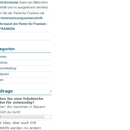
rittsformular
(kann am Bildschirm
efüllt und so ausgedruckt werden)
n Sie der Partei für Franken mit
r
Unterstützungsunterschrift
Vorstand der Partei für Franken -
 FRANKEN
egorien
emein
ndung
semitteilung
dpunkt
en