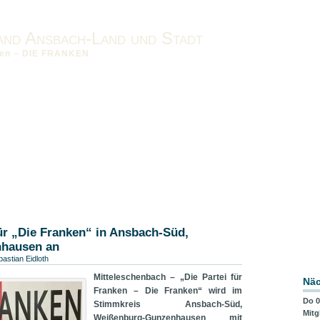
and Ansbach-Land und Stadt
nken – DIE FRANKEN
nken vor Ort
Impressum
Datenschutzerklärung
Downloads
band-MFR
für „Die Franken“ in Ansbach-Süd,
hausen an
astian Eidloth
Mitteleschenbach – „Die Partei für
Näc
Franken – Die Franken“ wird im
Do 0
Stimmkreis Ansbach-Süd,
Mitg
Weißenburg-Gunzenhausen mit